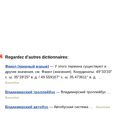
Regardez d'autres dictionnaires:
Факел (ядерный взрыв)
— У этого термина существуют и
другие значения, см. Факел (значения). Координаты: 49°33′33″
с. ш. 35°28′25″ в. д. / 49.559167° с. ш. 35.473611° в. д. …
Википедия
Владимирский троллейбус
— Владимирский троллейбус …
Википедия
Владимирский автобус
— Автобусная система …
Википедия